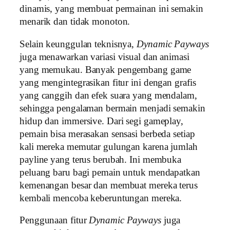
dinamis, yang membuat permainan ini semakin
menarik dan tidak monoton.
Selain keunggulan teknisnya,
Dynamic Payways
juga menawarkan variasi visual dan animasi
yang memukau. Banyak pengembang game
yang mengintegrasikan fitur ini dengan grafis
yang canggih dan efek suara yang mendalam,
sehingga pengalaman bermain menjadi semakin
hidup dan immersive. Dari segi gameplay,
pemain bisa merasakan sensasi berbeda setiap
kali mereka memutar gulungan karena jumlah
payline yang terus berubah. Ini membuka
peluang baru bagi pemain untuk mendapatkan
kemenangan besar dan membuat mereka terus
kembali mencoba keberuntungan mereka.
Penggunaan fitur
Dynamic Payways
juga