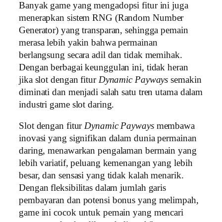
Banyak game yang mengadopsi fitur ini juga
menerapkan sistem RNG (Random Number
Generator) yang transparan, sehingga pemain
merasa lebih yakin bahwa permainan
berlangsung secara adil dan tidak memihak.
Dengan berbagai keunggulan ini, tidak heran
jika slot dengan fitur
Dynamic Payways
semakin
diminati dan menjadi salah satu tren utama dalam
industri game slot daring.
Slot dengan fitur
Dynamic Payways
membawa
inovasi yang signifikan dalam dunia permainan
daring, menawarkan pengalaman bermain yang
lebih variatif, peluang kemenangan yang lebih
besar, dan sensasi yang tidak kalah menarik.
Dengan fleksibilitas dalam jumlah garis
pembayaran dan potensi bonus yang melimpah,
game ini cocok untuk pemain yang mencari