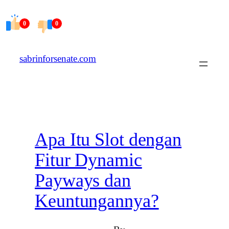
Skip
to
0
0
content
sabrinforsenate.com
Apa Itu Slot dengan
Fitur Dynamic
Payways dan
Keuntungannya?