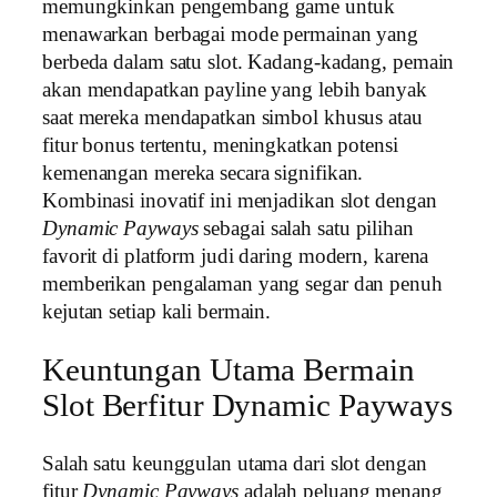
memungkinkan pengembang game untuk
menawarkan berbagai mode permainan yang
berbeda dalam satu slot. Kadang-kadang, pemain
akan mendapatkan payline yang lebih banyak
saat mereka mendapatkan simbol khusus atau
fitur bonus tertentu, meningkatkan potensi
kemenangan mereka secara signifikan.
Kombinasi inovatif ini menjadikan slot dengan
Dynamic Payways
sebagai salah satu pilihan
favorit di platform judi daring modern, karena
memberikan pengalaman yang segar dan penuh
kejutan setiap kali bermain.
Keuntungan Utama Bermain
Slot Berfitur Dynamic Payways
Salah satu keunggulan utama dari slot dengan
fitur
Dynamic Payways
adalah peluang menang