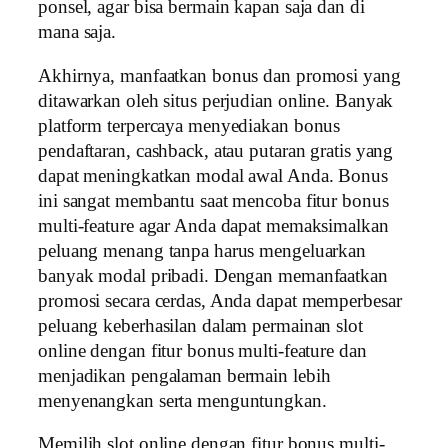
ponsel, agar bisa bermain kapan saja dan di
mana saja.
Akhirnya, manfaatkan bonus dan promosi yang
ditawarkan oleh situs perjudian online. Banyak
platform terpercaya menyediakan bonus
pendaftaran, cashback, atau putaran gratis yang
dapat meningkatkan modal awal Anda. Bonus
ini sangat membantu saat mencoba fitur bonus
multi-feature agar Anda dapat memaksimalkan
peluang menang tanpa harus mengeluarkan
banyak modal pribadi. Dengan memanfaatkan
promosi secara cerdas, Anda dapat memperbesar
peluang keberhasilan dalam permainan slot
online dengan fitur bonus multi-feature dan
menjadikan pengalaman bermain lebih
menyenangkan serta menguntungkan.
Memilih slot online dengan fitur bonus multi-