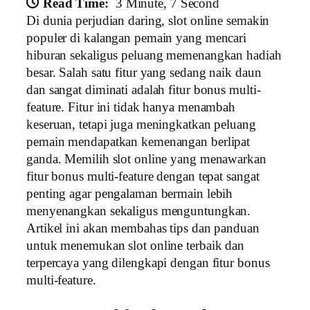
Read Time:
3 Minute, 7 Second
Di dunia perjudian daring, slot online semakin
populer di kalangan pemain yang mencari
hiburan sekaligus peluang memenangkan hadiah
besar. Salah satu fitur yang sedang naik daun
dan sangat diminati adalah fitur bonus multi-
feature. Fitur ini tidak hanya menambah
keseruan, tetapi juga meningkatkan peluang
pemain mendapatkan kemenangan berlipat
ganda. Memilih slot online yang menawarkan
fitur bonus multi-feature dengan tepat sangat
penting agar pengalaman bermain lebih
menyenangkan sekaligus menguntungkan.
Artikel ini akan membahas tips dan panduan
untuk menemukan slot online terbaik dan
terpercaya yang dilengkapi dengan fitur bonus
multi-feature.