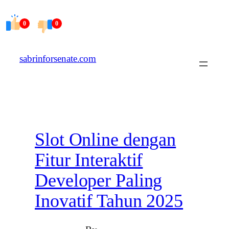
Skip
to
0
0
content
sabrinforsenate.com
Slot Online dengan
Fitur Interaktif
Developer Paling
Inovatif Tahun 2025