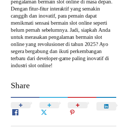
pengalaman bermain slot online di masa depan.
Dengan fitur-fitur interaktif yang semakin
canggih dan inovatif, para pemain dapat
menikmati sensasi bermain slot online seperti
belum pernah sebelumnya. Jadi, siapkah Anda
untuk merasakan pengalaman bermain slot
online yang revolusioner di tahun 2025? Ayo
segera bergabung dan ikuti perkembangan
terbaru dari developer-game paling inovatif di
industri slot online!
Share