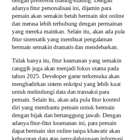
dengan preferensi masing-masing. Dengan
adanya fitur personalisasi ini, dijamin para
pemain akan semakin betah bermain slot online
dan merasa lebih terhubung dengan permainan
yang mereka mainkan. Selain itu, akan ada pula
fitur sinematik yang membuat pengalaman
bermain semakin dramatis dan mendebarkan.
Tidak hanya itu, fitur keamanan yang semakin
canggih juga akan menjadi fokus utama pada
tahun 2025. Developer game terkemuka akan
menghadirkan sistem enkripsi yang lebih kuat
untuk melindungi data dan transaksi para
pemain. Selain itu, akan ada pula fitur kontrol
diri yang membantu pemain untuk bermain
dengan bijak dan bertanggung jawab. Dengan
adanya fitur-fitur keamanan ini, para pemain
dapat bermain slot online tanpa khawatir akan
kebocoran data atau penyalahgunaan informasi