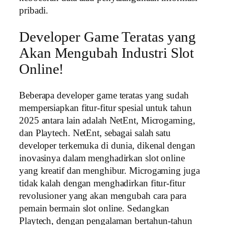
pribadi.
Developer Game Teratas yang
Akan Mengubah Industri Slot
Online!
Beberapa developer game teratas yang sudah
mempersiapkan fitur-fitur spesial untuk tahun
2025 antara lain adalah NetEnt, Microgaming,
dan Playtech. NetEnt, sebagai salah satu
developer terkemuka di dunia, dikenal dengan
inovasinya dalam menghadirkan slot online
yang kreatif dan menghibur. Microgaming juga
tidak kalah dengan menghadirkan fitur-fitur
revolusioner yang akan mengubah cara para
pemain bermain slot online. Sedangkan
Playtech, dengan pengalaman bertahun-tahun