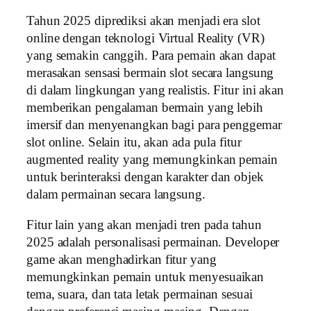
Tahun 2025 diprediksi akan menjadi era slot
online dengan teknologi Virtual Reality (VR)
yang semakin canggih. Para pemain akan dapat
merasakan sensasi bermain slot secara langsung
di dalam lingkungan yang realistis. Fitur ini akan
memberikan pengalaman bermain yang lebih
imersif dan menyenangkan bagi para penggemar
slot online. Selain itu, akan ada pula fitur
augmented reality yang memungkinkan pemain
untuk berinteraksi dengan karakter dan objek
dalam permainan secara langsung.
Fitur lain yang akan menjadi tren pada tahun
2025 adalah personalisasi permainan. Developer
game akan menghadirkan fitur yang
memungkinkan pemain untuk menyesuaikan
tema, suara, dan tata letak permainan sesuai