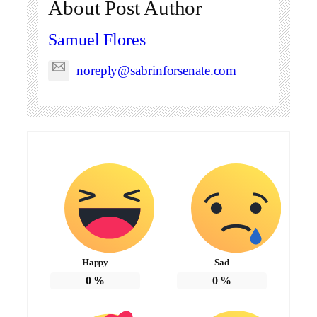
About Post Author
Samuel Flores
noreply@sabrinforsenate.com
Happy
Sad
0
%
0
%