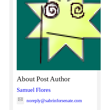
About Post Author
Samuel Flores
noreply@sabrinforsenate.com