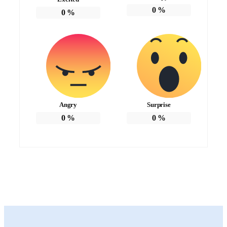
0
%
0
%
Angry
Surprise
0
%
0
%