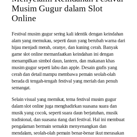
Musim Gugur dalam Slot
Online
Festival musim gugur sering kali identik dengan keindahan
alam yang memukau, seperti daun yang berubah warna dari
hijau menjadi merah, oranye, dan kuning cerah. Banyak
game slot online memanfaatkan keindahan ini dengan
menampilkan simbol daun, lantern, dan makanan khas
musim gugur seperti labu dan apple. Desain grafis yang
cerah dan detail mampu membawa pemain seolah-olah
berada di tengah-tengah festival yang meriah dan penuh
semangat.
Selain visual yang memikat, tema festival musim gugur
dalam slot online juga menghadirkan suasana suara dan
musik yang cocok, seperti suara daun berjatuhan, musik
tradisional, dan suasana riang dari festival. Hal ini membuat
pengalaman bermain semakin menyenangkan dan
mendalam, seolah-olah pemain benar-benar ikut merasakan