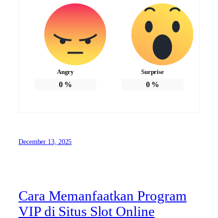
Angry
Surprise
0
%
0
%
December 13, 2025
Cara Memanfaatkan Program
VIP di Situs Slot Online