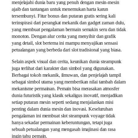
menjelajahi dunia baru yang penuh dengan mesin-mesin
ajaib dan tantangan untuk menemukan harta karun
tersembunyi. Fitur bonus dan putaran gratis sering kali
terinspirasi dari perangkat mekanik dan gadget zaman dulu,
yang membuat pengalaman bermain semakin seru dan tidak
monoton. Dengan alur cerita yang menyihir dan grafik
yang detail, slot bertema ini mampu menyajikan sensasi
petualangan yang berbeda dari slot tradisional yang biasa.
Selain aspek visual dan cerita, keunikan dunia steampunk
juga terlihat dari karakter dan simbol yang digunakan.
Berbagai tokoh mekanik, ilmuwan, dan penjelajah tampil
sebagai simbol utama yang memberikan nilai tambah dalam
mekanisme permainan. Pemain bisa merasakan atmosfer
dunia futuristik yang klasik sekaligus inovatif, menjadikan
setiap putaran mesin seperti sedang menjalankan misi
penting dalam dunia mesin dan inovasi. Keseluruhan
pengalaman ini membuat slot steampunk voyage tidak
hanya sekadar permainan keberuntungan, tetapi juga
sebuah petualangan yang mengasah imajinasi dan rasa
ingin tahu pemain.