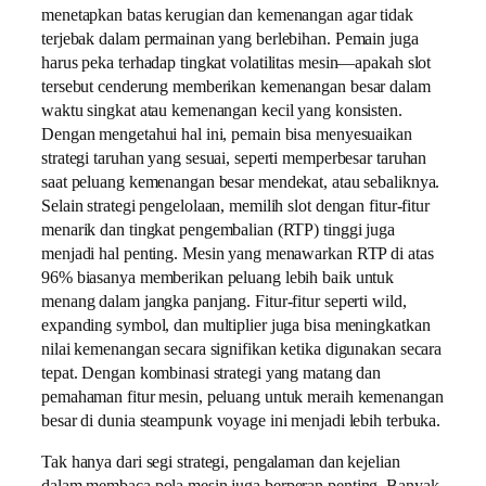
menetapkan batas kerugian dan kemenangan agar tidak
terjebak dalam permainan yang berlebihan. Pemain juga
harus peka terhadap tingkat volatilitas mesin—apakah slot
tersebut cenderung memberikan kemenangan besar dalam
waktu singkat atau kemenangan kecil yang konsisten.
Dengan mengetahui hal ini, pemain bisa menyesuaikan
strategi taruhan yang sesuai, seperti memperbesar taruhan
saat peluang kemenangan besar mendekat, atau sebaliknya.
Selain strategi pengelolaan, memilih slot dengan fitur-fitur
menarik dan tingkat pengembalian (RTP) tinggi juga
menjadi hal penting. Mesin yang menawarkan RTP di atas
96% biasanya memberikan peluang lebih baik untuk
menang dalam jangka panjang. Fitur-fitur seperti wild,
expanding symbol, dan multiplier juga bisa meningkatkan
nilai kemenangan secara signifikan ketika digunakan secara
tepat. Dengan kombinasi strategi yang matang dan
pemahaman fitur mesin, peluang untuk meraih kemenangan
besar di dunia steampunk voyage ini menjadi lebih terbuka.
Tak hanya dari segi strategi, pengalaman dan kejelian