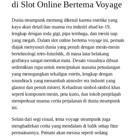
di Slot Online Bertema Voyage
Dunia steampunk memang dikenal karena estetika yang
kaya akan detail dan nuansa era industri abad ke-19,
lengkap dengan roda gigi, pipa tembaga, dan mesin uap
yang megah. Dalam slot online bertema voyage ini, pemain
diajak menyusuri dunia yang penuh dengan mesin-mesin
berteknologi retro-futuristik, di mana latar belakang
grafisnya sangat memikat mata. Desain visualnya dibuat
sedemikian rupa untuk menciptakan suasana petualangan
yang menegangkan sekaligus estetis, lengkap dengan
soundtrack yang menambah atmosfer era industri yang
glamor dan penuh misteri. Kehadiran simbol-simbol khas
seperti komponen mesin, peta kuno, dan tokoh penjelajah
memperkuat nuansa cerita perjalanan di dunia steampunk
ini.
Selain dari segi visual, tema voyage steampunk juga
menghadirkan cerita yang mendalam di balik setiap fitur
permainannya. Pemain akan merasa seperti sedang