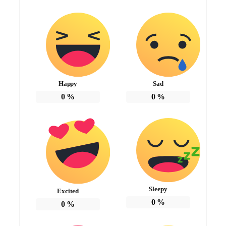
Happy
Sad
0
%
0
%
Sleepy
Excited
0
%
0
%