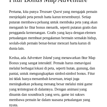
Pertama, kita punya
Treasure Quest
yang mengajak pemain
menjelajahi peta penuh harta karun tersembunyi. Setiap
putaran membawa peluang untuk membuka peta yang akan
mengarah ke fitur bonus menarik, seperti putaran gratis dan
pengganda kemenangan. Grafis yang kaya dengan elemen
petualangan membuat pengalaman bermain semakin hidup,
seolah-olah pemain benar-benar mencari harta karun di
dunia lain.
Kedua, ada
Adventure Island
yang menawarkan fitur Map
Bonus yang sangat interaktif. Pemain harus menavigasi
melalui berbagai lokasi di peta, seperti hutan, gunung, dan
pantai, untuk mengungkapkan simbol-simbol bonus. Fitur
ini tidak hanya menambah keseruan, tetapi juga
meningkatkan peluang menang besar melalui mini game
yang terintegrasi di dalamnya. Dengan animasi yang
dinamis dan soundtrack yang seru, game ini sukses
membawa pemain ke dalam suasana petualangan yang
nyata.