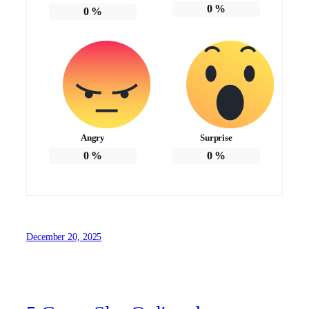
0
%
0
%
Angry
Surprise
0
%
0
%
December 20, 2025