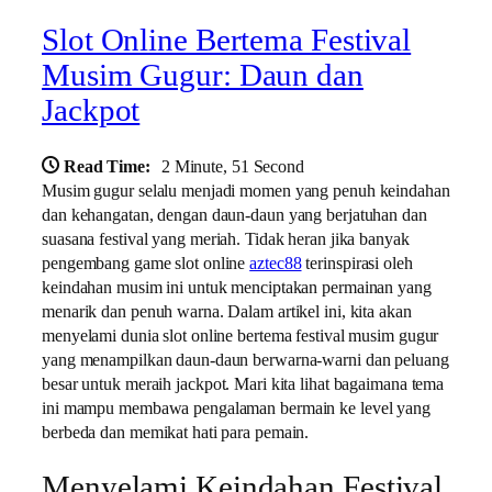
Slot Online Bertema Festival
Musim Gugur: Daun dan
Jackpot
Read Time:
2 Minute, 51 Second
Musim gugur selalu menjadi momen yang penuh keindahan
dan kehangatan, dengan daun-daun yang berjatuhan dan
suasana festival yang meriah. Tidak heran jika banyak
pengembang game slot online
aztec88
terinspirasi oleh
keindahan musim ini untuk menciptakan permainan yang
menarik dan penuh warna. Dalam artikel ini, kita akan
menyelami dunia slot online bertema festival musim gugur
yang menampilkan daun-daun berwarna-warni dan peluang
besar untuk meraih jackpot. Mari kita lihat bagaimana tema
ini mampu membawa pengalaman bermain ke level yang
berbeda dan memikat hati para pemain.
Menyelami Keindahan Festival