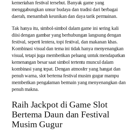
kemeriahan festival tersebut. Banyak game yang
menggabungkan unsur budaya dan tradisi dari berbagai
daerah, menambah keunikan dan daya tarik permainan.
Tak hanya itu, simbol-simbol dalam game ini sering kali
diisi dengan gambar yang berhubungan langsung dengan
festival, seperti lentera, topi festival, dan makanan khas.
Kombinasi visual dan tema ini tidak hanya menyenangkan
visual, tetapi juga memberikan peluang untuk mendapatkan
kemenangan besar saat simbol tertentu muncul dalam
kombinasi yang tepat. Dengan atmosfer yang hangat dan
penuh warna, slot bertema festival musim gugur mampu
memberikan pengalaman bermain yang menyenangkan dan
penuh makna.
Raih Jackpot di Game Slot
Bertema Daun dan Festival
Musim Gugur