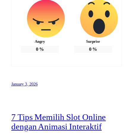
Angry
Surprise
0
%
0
%
January 3, 2026
7 Tips Memilih Slot Online
dengan Animasi Interaktif