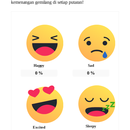
kemenangan gemilang di setiap putaran!
Happy
Sad
0
%
0
%
Sleepy
Excited